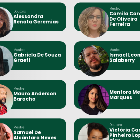
Mestra
Doutora
Camila Car
Alessandra
De Oliveira
Renata Geremias
Ferreira
Mestra
Mestre
Gabriela De Souza
Ismael Leon
Graeff
Salaberry
Mestre
Mentora Me
Mauro Anderson
Marques
Baracho
Doutora
Mestre
Victória Ca
Samuel De
Pinheiro Lo
Alcântara Neves