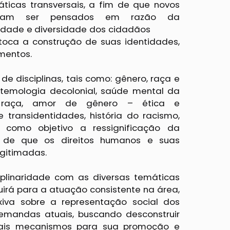
ticas transversais, a fim de que novos
ossam ser pensados em razão da
uralidade e diversidade dos cidadãos
toca a construção de suas identidades,
imentos.
e disciplinas, tais como: gênero, raça e
istemologia decolonial, saúde mental da
e raça, amor de gênero – ética e
e transidentidades, história do racismo,
ão como objetivo a ressignificação da
 de que os direitos humanos e suas
egitimadas.
ciplinaridade com as diversas temáticas
uirá para a atuação consistente na área,
xiva sobre a representação social dos
emandas atuais, buscando desconstruir
cipais mecanismos para sua promoção e