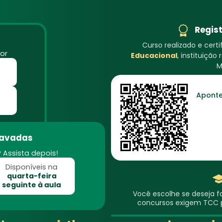
Regist
Curso realizado e cert
or
Educacional
, instituiçã
M
Aponte
ravadas
 Assista depois!
Disponíveis na
quarta-feira
seguinte à aula
Você escolhe se deseja fa
concursos exigem TCC pa