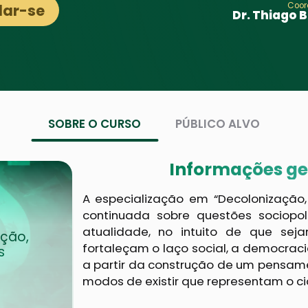
Coor
lar-se
Dr. Thiago B
SOBRE O CURSO
PÚBLICO ALVO
Informações ger
A especialização em “Decolonização
continuada sobre questões sociopo
atualidade, no intuito de que se
ção,
fortaleçam o laço social, a democracia,
s
a partir da construção de um pensamen
modos de existir que representam o ci