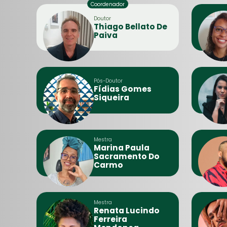
Doutor
Thiago Bellato De
Paiva
Pós-Doutor
Fídias Gomes
Siqueira
Mestra
Marina Paula
Sacramento Do
Carmo
Mestra
Renata Lucindo
Ferreira