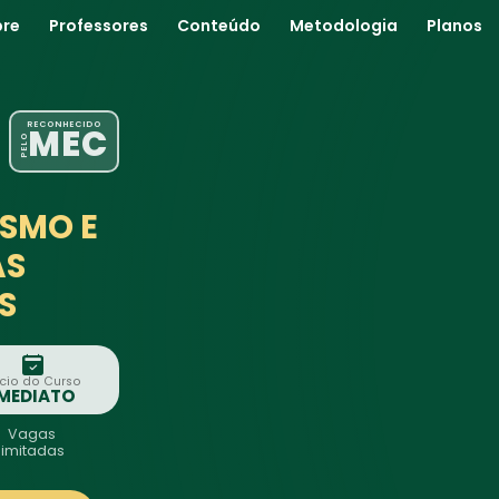
bre
Professores
Conteúdo
Metodologia
Planos
RECONHECIDO
MEC
PELO
SMO E
AS
S
ício do Curso
IMEDIATO
Vagas
limitadas