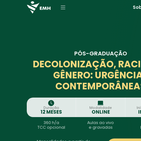
So
PÓS-GRADUAÇÃO
DECOLONIZAÇÃO, RACI
GÊNERO: URGÊNCI
CONTEMPORÂNEA
Duração
Modalidade
In
12 MESES
ONLINE
360 h/a
Aulas
ao vivo
TCC opcional
e
gravadas