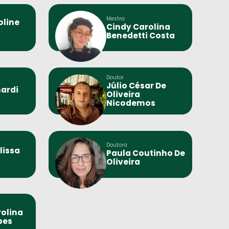
Mestra
oline
Cindy Carolina
Benedetti Costa
Doutor
Júlio César De
ardi
Oliveira
Nicodemos
Doutora
lissa
Paula Coutinho De
Oliveira
rolina
pes