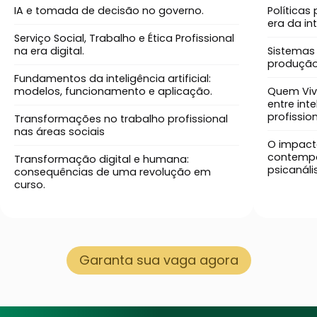
IA e tomada de decisão no governo.
Políticas
era da int
Serviço Social, Trabalho e Ética Profissional
na era digital.
Sistemas
produção 
Fundamentos da inteligência artificial:
modelos, funcionamento e aplicação.
Quem Vive
entre int
profission
Transformações no trabalho profissional
nas áreas sociais
O impacto
contempo
Transformação digital e humana:
psicanáli
consequências de uma revolução em
curso.
Garanta sua vaga agora