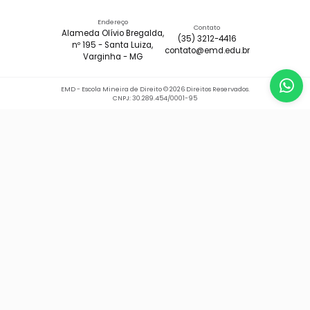
Endereço
Contato
Alameda Olívio Bregalda,
(35) 3212-4416
nº 195 - Santa Luiza,
contato@emd.edu.br
Varginha - MG
Wh
(3
EMD - Escola Mineira de Direito © 2026 Direitos Reservados.
Q
CNPJ: 30.289.454/0001-95
s
m
s
n
c
E
u
m
e
n
e
i
a