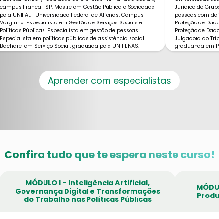
campus Franca- SP. Mestre em Gestão Pública e Sociedade
Jurídica do Grup
pela UNIFAL- Universidade Federal de Alfenas, Campus
pessoas com defi
Varginha. Especialista em Gestão de Serviços Sociais e
Proteção de Dad
Políticas Públicas. Especialista em gestão de pessoas.
Proteção de Dad
Especialista em políticas públicas de assistência social.
Julgadora do Tri
Bacharel em Serviço Social, graduada pela UNIFENAS.
graduanda em Pr
Experiências na docência do ensino superior, tutoria, na
Procuradora Ger
área da saúde, conselhos gestores e políticas públicas.
FAEMG (2007-20
Atualmente, Professora e Coordenadora de Especializações
da Faculdade Mineira Educacional. Coordenadora e
Aprender com especialistas
Assistente Social da Prefeitura Municipal de Varginha, no
Centro de Referência de Assistência Social (CRAS).
Confira tudo que te espera neste curso!
MÓDULO I – Inteligência Artificial,
MÓDULO
Governança Digital e Transformações
Produ
do Trabalho nas Políticas Públicas