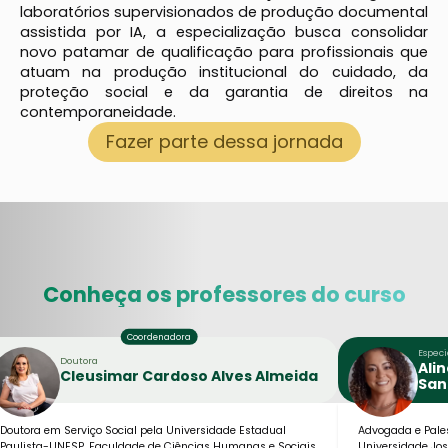
laboratórios supervisionados de produção documental
assistida por IA, a especialização busca consolidar
novo patamar de qualificação para profissionais que
atuam na produção institucional do cuidado, da
proteção social e da garantia de direitos na
contemporaneidade.
Fazer parte dessa jornada
Conheça os professores do curso
Especi
Doutora
Ali
Cleusimar Cardoso Alves Almeida
San
Doutora em Serviço Social pela Universidade Estadual
Advogada e Pales
Paulista-UNESP, Faculdade de Ciências Humanas e Sociais,
Universidade Jos