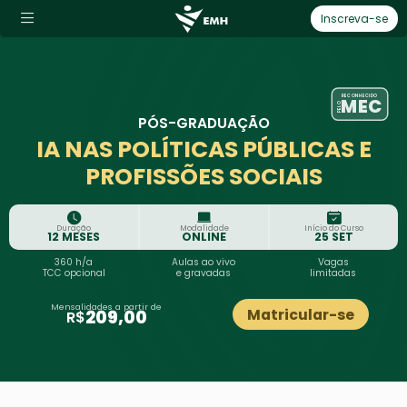
Inscreva-se
RECONHECIDO
MEC
PELO
PÓS-GRADUAÇÃO
IA NAS POLÍTICAS PÚBLICAS E
PROFISSÕES SOCIAIS
Duração
Modalidade
Início do Curso
12 MESES
ONLINE
25 SET
360 h/a
Aulas
ao vivo
Vagas
TCC opcional
e
gravadas
limitadas
Mensalidades a partir de
Matricular-se
209,00
R$