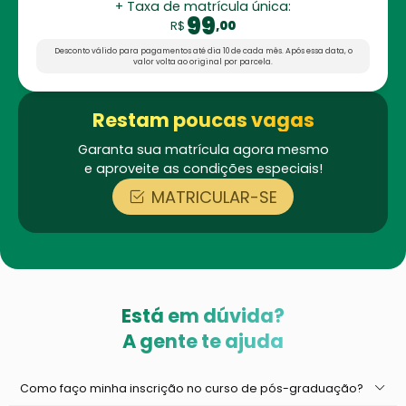
+ Taxa de matrícula única:
99
R$
,00
Desconto válido para pagamentos até dia 10 de cada mês.
Após essa data, o
valor volta ao original por parcela.
Restam poucas vagas
Garanta sua matrícula agora mesmo
e aproveite as condições especiais!
MATRICULAR-SE
Está em dúvida?
A gente te ajuda
Como faço minha inscrição no curso de pós-graduação?