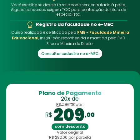
Você escolhe se deseja fazer e pode ser contratado à parte.
Alguns concursos exigem TCC para pontuação de título de
especialista.
Registro da faculdade no e-MEC
Curso realizado e certificado pela
FME - Faculdade Mineira
Educacional
, instituição reconhecida e mantida pela EMD -
Escola Mineira de Direito.
Consultar cadastro no e-MEC
Plano de Pagamento
20x de
R$ 282,00
por:
209
R$
,00
com desconto
Valor original
R$ 282,00
por parcela